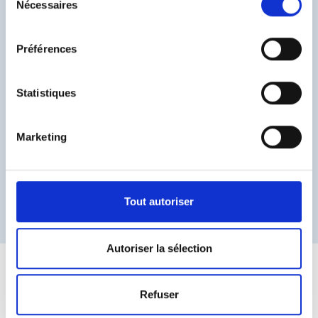
Nécessaires
du
consentement
Préférences
Associations / Commissions
Statistiques
Marketing
Je souhaite apparaître dans l’annuaire de l’AFFJ qui est mis à la
disposition des membres de l’AFFJ.
Si oui : Je ne souhaite pas que ces informations soient visibles sur l'annuaire:
Coordonnées postales
Numéro de téléphone
Tout autoriser
Pour une publication dans l’annuaire AFFJ nous vous invitons à nous adresser une photo par mail
(contact@affj.fr).
Autoriser la sélection
Cotisations
Conformément à la délibération de l’Assemblée Générale du 28 mail 2020,
Refuser
le montant des cotisations ci-dessous comprend 1 euro qui sera
directement versé à l’Association GRAINE DE VIE (grainedevie.org) afin de