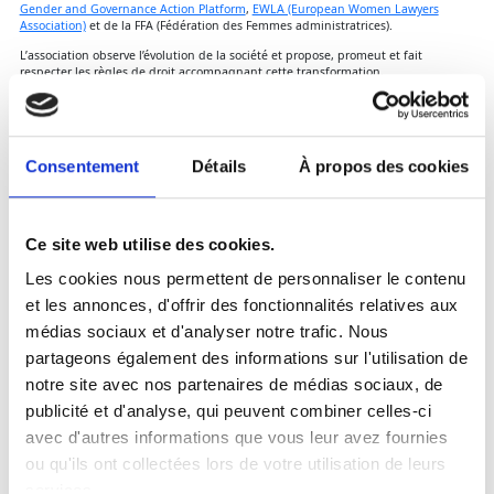
Gender and Governance Action Platform
,
EWLA (European Women Lawyers
Association)
et de la FFA (Fédération des Femmes administratrices).
L’association observe l’évolution de la société et propose, promeut et fait
respecter les règles de droit accompagnant cette transformation.
VOIR NOS PUBLICATIONS
Consentement
Détails
À propos des cookies
Dernière actualité
Ce site web utilise des cookies.
Les cookies nous permettent de personnaliser le contenu
et les annonces, d'offrir des fonctionnalités relatives aux
médias sociaux et d'analyser notre trafic. Nous
partageons également des informations sur l'utilisation de
notre site avec nos partenaires de médias sociaux, de
publicité et d'analyse, qui peuvent combiner celles-ci
avec d'autres informations que vous leur avez fournies
ou qu'ils ont collectées lors de votre utilisation de leurs
services.