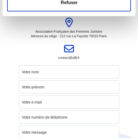
Contact
Refuser
(Politique RGPD)
Association Française des Femmes Juristes
Adresse du siège : 212 rue La Fayette 75010 Paris
contact@affj.fr
Votre nom
Votre prénom
Votre e-mail
Votre numéro de téléphone
Votre message